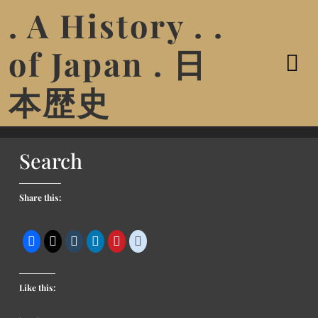
. A History . .
of Japan . 日
本歴史
Search
Share this:
Like this: